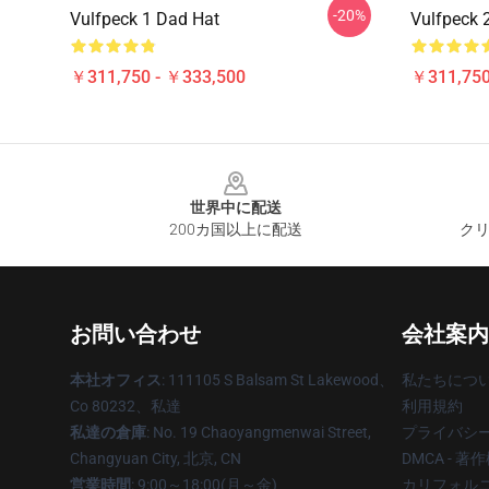
-20%
Vulfpeck 1 Dad Hat
Vulfpeck 
￥311,750 - ￥333,500
￥311,750
Footer
世界中に配送
200カ国以上に配送
クリ
お問い合わせ
会社案内
本社オフィス
: 111105 S Balsam St Lakewood、
私たちにつ
Co 80232、私達
利用規約
私達の倉庫
: No. 19 Chaoyangmenwai Street,
プライバシ
Changyuan City, 北京, CN
DMCA - 
営業時間
: 9:00～18:00(月～金)
カリフォルニ