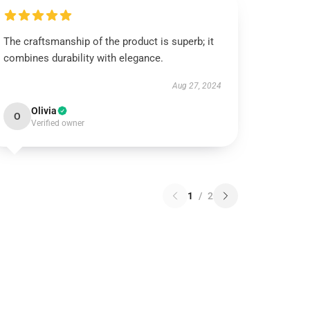
The craftsmanship of the product is superb; it
combines durability with elegance.
Aug 27, 2024
Olivia
O
Verified owner
1
/
2