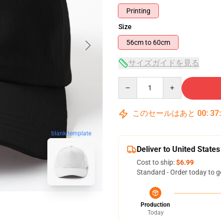
Printing
Size
56cm to 60cm
サイズガイドを見る
Quantity
このセールはあと
00
:
37
blank template
Deliver to United States
Cost to ship:
$6.99
Standard - Order today to g
Production
Today