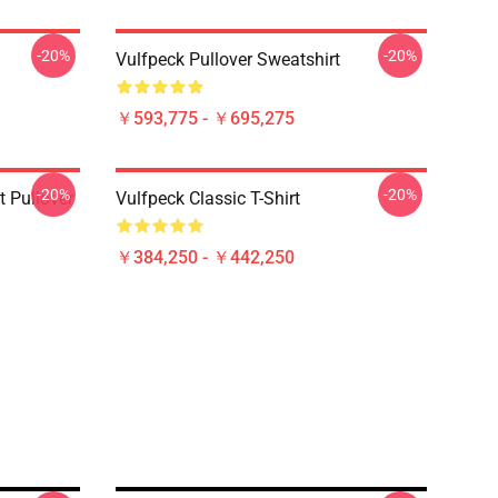
-20%
-20%
Vulfpeck Pullover Sweatshirt
￥593,775 - ￥695,275
-20%
-20%
t Pullover
Vulfpeck Classic T-Shirt
￥384,250 - ￥442,250