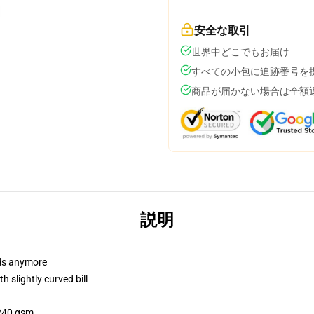
安全な取引
世界中どこでもお届け
すべての小包に追跡番号を
商品が届かない場合は全額
説明
dads anymore
 slightly curved bill
 240 gsm