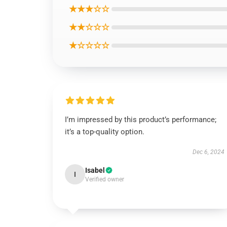
★★★☆☆
★★☆☆☆
★☆☆☆☆
I’m impressed by this product’s performance;
it’s a top-quality option.
Dec 6, 2024
Isabel
I
Verified owner