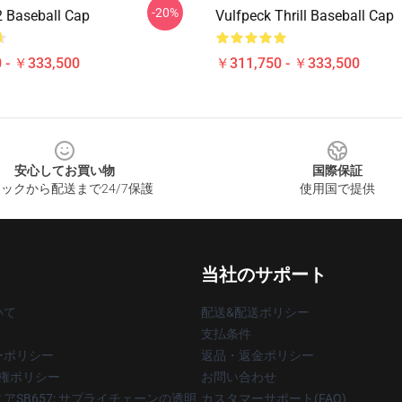
-20%
2 Baseball Cap
Vulfpeck Thrill Baseball Cap
 - ￥333,500
￥311,750 - ￥333,500
安心してお買い物
国際保証
ックから配送まで24/7保護
使用国で提供
当社のサポート
いて
配送&配送ポリシー
支払条件
ーポリシー
返品・返金ポリシー
著作権ポリシー
お問い合わせ
アSB657: サプライチェーンの透明
カスタマーサポート(FAQ)