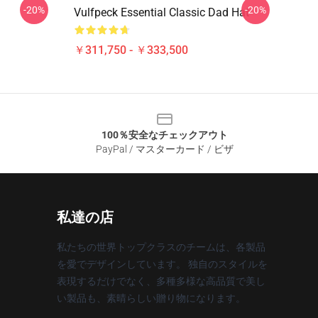
-20%
-20%
Vulfpeck Essential Classic Dad Hat
￥311,750 - ￥333,500
100％安全なチェックアウト
PayPal / マスターカード / ビザ
私達の店
私たちの世界トップクラスのチームは、各製品
を愛でデザインしています。 独自のスタイルを
表現するだけでなく、多種多様な高品質で美し
い製品も、素晴らしい贈り物になります。