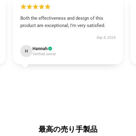
Both the effectiveness and design of this
product are exceptional; I’m very satisfied.
Sep 8, 2024
Hannah
H
Verified owner
最高の売り手製品