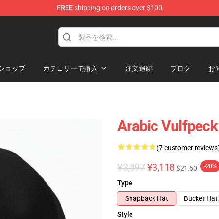
FREE
shipping on orders over $100
ショップ
カテゴリーで購入
注文追跡
ブログ
お
Arabic Vulfpeck
(7 customer reviews
¥3,897
¥3,118
-20%
$21.50
Type
Snapback Hat
Bucket Hat
Style