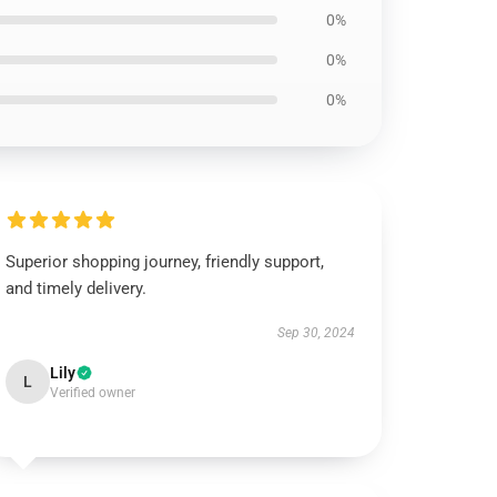
0%
0%
0%
Superior shopping journey, friendly support,
and timely delivery.
Sep 30, 2024
Lily
L
Verified owner