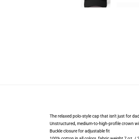
The relaxed polo-style cap that isn't just for 
Unstructured, medium-to-high-profile crown with
Buckle closure for adjustable fit
100% cotton in all colors, fabric weight 7 oz. /