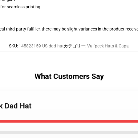
 for seamless printing
al third-party fulfiller, there may be slight variances in the product receiv
SKU
:
145823159-US-dad-hat
カテゴリー
:
Vulfpeck Hats & Caps
,
What Customers Say
ck Dad Hat