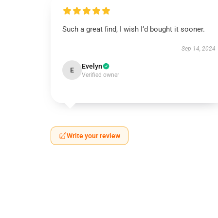
Such a great find, I wish I’d bought it sooner.
Sep 14, 2024
Evelyn
E
Verified owner
Write your review