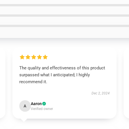
The quality and effectiveness of this product
surpassed what I anticipated; I highly
recommend it.
Dec 2, 2024
Aaron
A
Verified owner