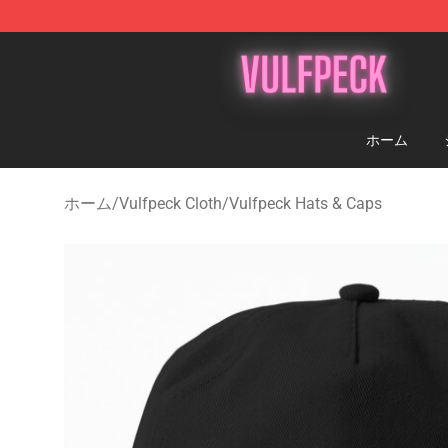
Vulfpeck Shop - Official Vulfpeck Merchandise Store
ホーム
ホーム
/
Vulfpeck Cloth
/
Vulfpeck Hats & Caps