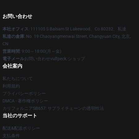
お問い合わせ
本社オフィス
: 111105 S Balsam St Lakewood、Co 80232、私達
私達の倉庫
: No. 19 Chaoyangmenwai Street, Changyuan City, 北京,
CN
営業時間
: 9:00～18:00(月～金)
電子メール
お問い合わせvulfpeck.ショップ
会社案内
私たちについて
利用規約
プライバシーポリシー
DMCA - 著作権ポリシー
カリフォルニアSB657: サプライチェーンの透明性法
当社のサポート
配送&配送ポリシー
支払条件