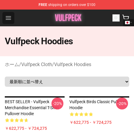
FREE
shipping on orders over $100
Vulfpeck Shop - Official Vulfpeck Merchandise Store
Open menu
Vulfpeck Hoodies
ホーム
/
Vulfpeck Cloth
/
Vulfpeck Hoodies
BEST SELLER - Vulfpeck
Vulfpeck Birds Classic Pullover
-20%
-20%
Merchandise Essential T-Shirt
Hoodie
Pullover Hoodie
￥622,775 - ￥724,275
￥622,775 - ￥724,275