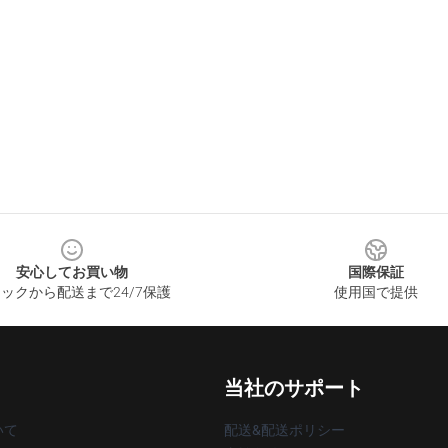
安心してお買い物
国際保証
ックから配送まで24/7保護
使用国で提供
当社のサポート
いて
配送&配送ポリシー