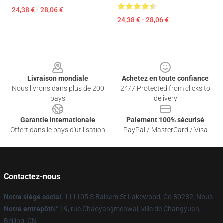
24,38 € - 28,06 €
24,38 € - 28,06 €
Footer
Livraison mondiale
Achetez en toute confiance
Nous livrons dans plus de 200
24/7 Protected from clicks to
pays
delivery
Garantie internationale
Paiement 100% sécurisé
Offert dans le pays d'utilisation
PayPal / MasterCard / Visa
Contactez-nous
Notre siège social
: 111105 S Balsam St Lakewood, Co 80232, Nous
Notre entrepôt
N° 19, rue Chaoyangmenwai, ville de Changyuan,
Beijing, CN