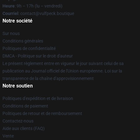
Heure
: 9h – 17h (lu – vendredi)
Courriel
: contact@vulfpeck.boutique
Notre société
Sur nous
Conditions générales
Politiques de confidentialité
DMCA - Politique sur le droit d'auteur
Le présent règlement entre en vigueur le jour suivant celui de sa
publication au Journal officiel de l'Union européenne. Loi sur la
transparence de la chaîne d'approvisionnement
Notre soutien
Politiques d'expédition et de livraison
Conditions de paiement
Politiques de retour et de remboursement
Contactez-nous
Aide aux clients (FAQ)
Vente