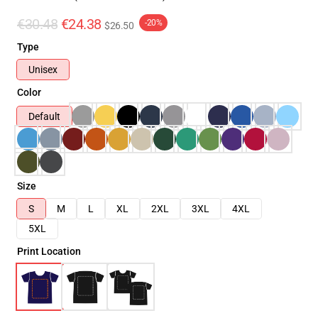
€30.48
€24.38
-20%
$26.50
Type
Unisex
Color
Default
Size
S
M
L
XL
2XL
3XL
4XL
5XL
Print Location