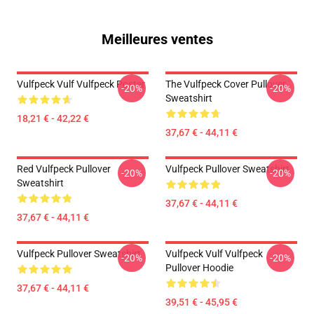
Meilleures ventes
Vulfpeck Vulf Vulfpeck Poster
The Vulfpeck Cover Pullover
-20%
-20%
Sweatshirt
18,21 € - 42,22 €
37,67 € - 44,11 €
Red Vulfpeck Pullover
Vulfpeck Pullover Sweatshirt
-20%
-20%
Sweatshirt
37,67 € - 44,11 €
37,67 € - 44,11 €
Vulfpeck Pullover Sweatshirt
Vulfpeck Vulf Vulfpeck
-20%
-20%
Pullover Hoodie
37,67 € - 44,11 €
39,51 € - 45,95 €