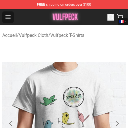
FREE
shipping on orders over $100
Vulfpeck Shop - Official Vulfpeck Merchandise Store
Open menu
Accueil
/
Vulfpeck Cloth
/
Vulfpeck T-Shirts