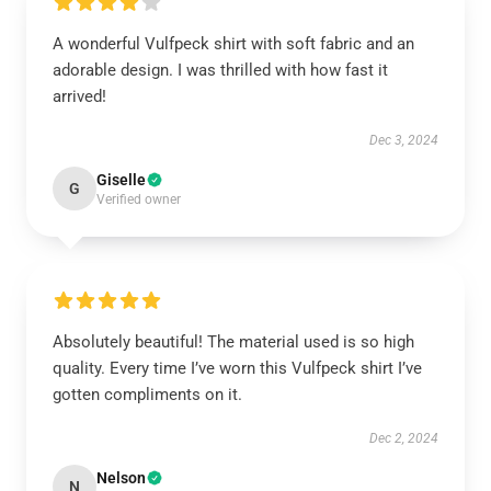
A wonderful Vulfpeck shirt with soft fabric and an
adorable design. I was thrilled with how fast it
arrived!
Dec 3, 2024
Giselle
G
Verified owner
Absolutely beautiful! The material used is so high
quality. Every time I’ve worn this Vulfpeck shirt I’ve
gotten compliments on it.
Dec 2, 2024
Nelson
N