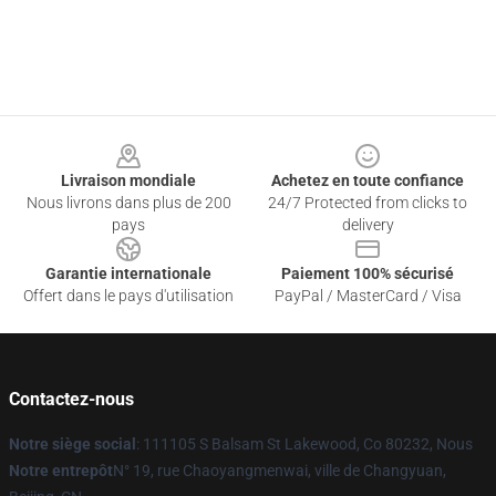
Footer
Livraison mondiale
Achetez en toute confiance
Nous livrons dans plus de 200
24/7 Protected from clicks to
pays
delivery
Garantie internationale
Paiement 100% sécurisé
Offert dans le pays d'utilisation
PayPal / MasterCard / Visa
Contactez-nous
Notre siège social
: 111105 S Balsam St Lakewood, Co 80232, Nous
Notre entrepôt
N° 19, rue Chaoyangmenwai, ville de Changyuan,