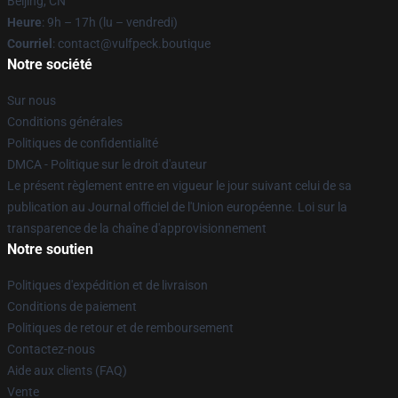
Beijing, CN
Heure
: 9h – 17h (lu – vendredi)
Courriel
: contact@vulfpeck.boutique
Notre société
Sur nous
Conditions générales
Politiques de confidentialité
DMCA - Politique sur le droit d'auteur
Le présent règlement entre en vigueur le jour suivant celui de sa
publication au Journal officiel de l'Union européenne. Loi sur la
transparence de la chaîne d'approvisionnement
Notre soutien
Politiques d'expédition et de livraison
Conditions de paiement
Politiques de retour et de remboursement
Contactez-nous
Aide aux clients (FAQ)
Vente