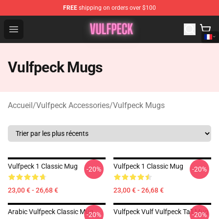
FREE
shipping on orders over $100
Vulfpeck Shop - Official Vulfpeck Merchandise Store
Open menu
Vulfpeck Mugs
Accueil
/
Vulfpeck Accessories
/
Vulfpeck Mugs
Vulfpeck 1 Classic Mug
Vulfpeck 1 Classic Mug
-20%
-20%
23,00 € - 26,68 €
23,00 € - 26,68 €
Arabic Vulfpeck Classic Mug
Vulfpeck Vulf Vulfpeck Tall Mug
-20%
-20%