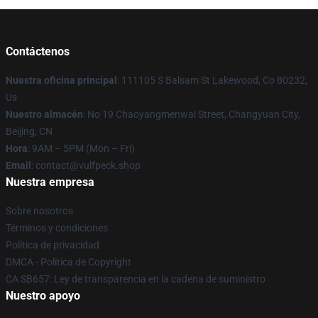
Contáctenos
Nuestra oficina principal
: 111105 S Balsam St Lakewood, Co 80232,
Us
Nuestro almacén
: No 19 Chaoyangmenwai Street, Changyuan City,
Beijing, CN
Hora
: 9AM – 5PM (Mon – Fri)
Email
: contact@vulfpeck.shop
Nuestra empresa
Sobre nosotros
Términos y condiciones
Política de privacidad
DMCA - Política de Copyright
CA SB657: Ley de transparencia en la cadena de suministro
Nuestro apoyo