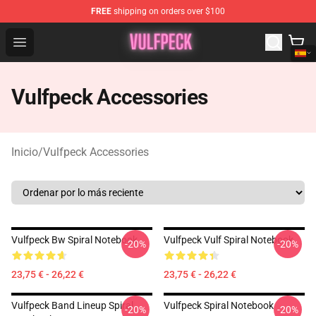
FREE
shipping on orders over $100
Vulfpeck Shop - Official Vulfpeck Merchandise Store
Open menu
Vulfpeck Accessories
Inicio
/
Vulfpeck Accessories
Vulfpeck Bw Spiral Notebook
Vulfpeck Vulf Spiral Notebook
-20%
-20%
23,75 € - 26,22 €
23,75 € - 26,22 €
Vulfpeck Band Lineup Spiral
Vulfpeck Spiral Notebook
-20%
-20%