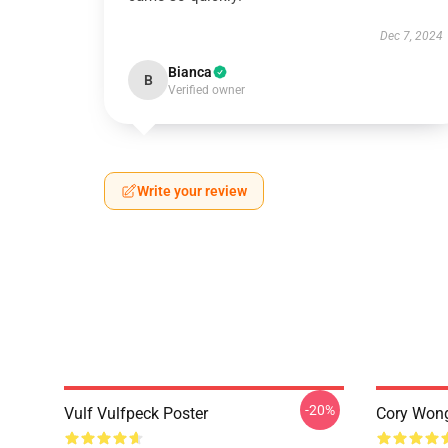
Dec 7, 2024
Bianca
B
Verified owner
Write your review
-20%
Vulf Vulfpeck Poster
Cory Wong