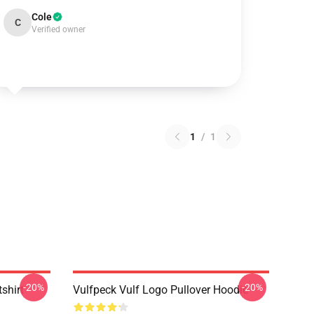
Cole
C
Verified owner
1
/
1
-20%
-20%
shirt
Vulfpeck Vulf Logo Pullover Hoodie