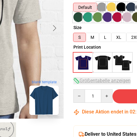
Default
Size
S
M
L
XL
2X
Print Location
Größentabelle anzeigen
blank template
Quantity
Diese Aktion endet in
02
Deliver to United States