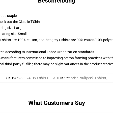
Beschreibung
robe staple
check out the Classic T-Shirt
ring size Large
earing size Small
 t-shirts are 100% cotton, heather grey t-shirts are 90% cotton/10% polyes
uated according to International Labor Organization standards
m manufacturers committed to improving cotton farming practices with the
al third-party fulfiller, there may be slight variances in the product receiv
SKU
:
45238024-US-t-shirt-DEFAULT
Kategorien
:
Vulfpeck T-Shirts
,
What Customers Say