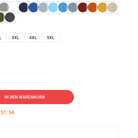
L
3XL
4XL
5XL
IN DEN WARENKORB
:
51
:
53