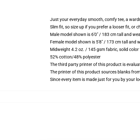
Just your everyday smooth, comfy tee, a ward
Slim fit, so size up if you prefer a looser fit, or 
Male model shown is 6'0" / 183 cm tall and wea
Female model shown is 5'8" / 173 cm tall and w
Midweight 4.2 oz. / 145 gsm fabric, solid color
52% cotton/48% polyester
The third party printer of this product is eval
The printer of this product sources blanks fro
Since every item is made just for you by your loc