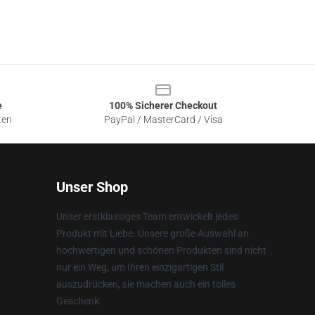
e
100% Sicherer Checkout
ten
PayPal / MasterCard / Visa
Unser Shop
Unser erstklassiges Team entwickelt jedes
Produkt mit Liebe. Unsere große Auswahl an
hochwertigen und schönen Produkten sind nicht
nur ein Weg, um Ihren einzigartigen Stil
auszudrücken, sie machen auch ein tolles
Geschenk.