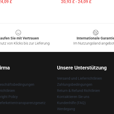
24,09 £
20,93 £ - 24,09 £
aufen Sie mit Vertrauen
Internationale Garanti
utz von Klicks bis zur Lieferung
Im Nutzungsland angebo
irma
Unsere Unterstützung
Versand und Lieferrichtlinien
Geschäftsbedingungen
Zahlungsbedingungen
ichtlinien
Return & Refund Richtlinien
ight Policy
Kontaktieren Sie uns
eferkettentransparenzgesetz
Kundenhilfe (FAQ)
Werdegang