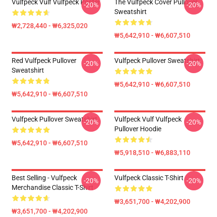
Vulfpeck Vulf Vulfpeck Poster
The Vulfpeck Cover Pullover
-20%
-20%
Sweatshirt
₩2,728,440 - ₩6,325,020
₩5,642,910 - ₩6,607,510
Red Vulfpeck Pullover
Vulfpeck Pullover Sweatshirt
-20%
-20%
Sweatshirt
₩5,642,910 - ₩6,607,510
₩5,642,910 - ₩6,607,510
Vulfpeck Pullover Sweatshirt
Vulfpeck Vulf Vulfpeck
-20%
-20%
Pullover Hoodie
₩5,642,910 - ₩6,607,510
₩5,918,510 - ₩6,883,110
Best Selling - Vulfpeck
Vulfpeck Classic T-Shirt
-20%
-20%
Merchandise Classic T-Shirt
₩3,651,700 - ₩4,202,900
₩3,651,700 - ₩4,202,900