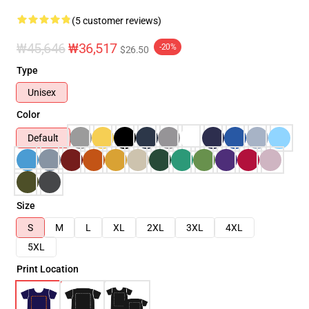
(5 customer reviews)
₩45,646
₩36,517
-20%
$26.50
Type
Unisex
Color
Default
Size
S
M
L
XL
2XL
3XL
4XL
5XL
Print Location