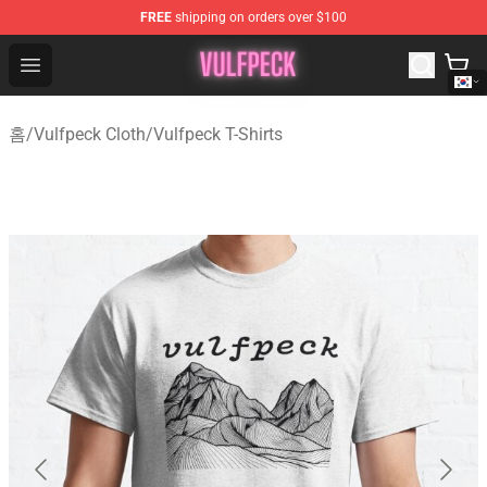
FREE
shipping on orders over $100
Vulfpeck Shop - Official Vulfpeck Merchandise Store
Open menu
홈
/
Vulfpeck Cloth
/
Vulfpeck T-Shirts