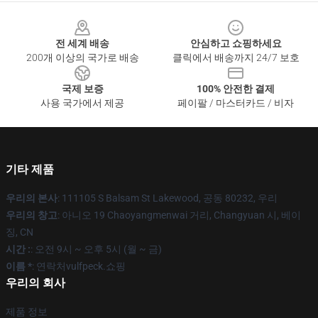
Footer
전 세계 배송
안심하고 쇼핑하세요
200개 이상의 국가로 배송
클릭에서 배송까지 24/7 보호
국제 보증
100% 안전한 결제
사용 국가에서 제공
페이팔 / 마스터카드 / 비자
기타 제품
우리의 본사
: 111105 S Balsam St Lakewood, 공동 80232, 우리
우리의 창고
: 아니오 19 Chaoyangmenwai 거리, Changyuan 시, 베이
징, CN
시간 :
: 오전 9시 ~ 오후 5시 (월 ~ 금)
이름 *
: 연락처vulfpeck.쇼핑
우리의 회사
제품 정보