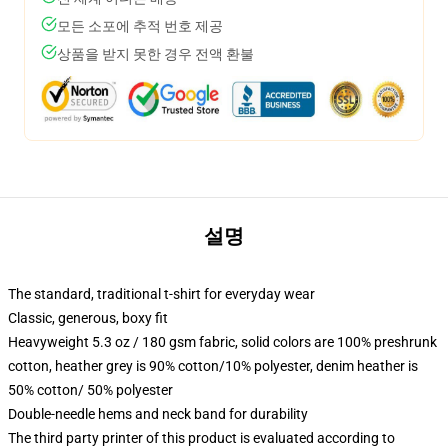
모든 소포에 추적 번호 제공
상품을 받지 못한 경우 전액 환불
설명
The standard, traditional t-shirt for everyday wear
Classic, generous, boxy fit
Heavyweight 5.3 oz / 180 gsm fabric, solid colors are 100% preshrunk
cotton, heather grey is 90% cotton/10% polyester, denim heather is
50% cotton/ 50% polyester
Double-needle hems and neck band for durability
The third party printer of this product is evaluated according to