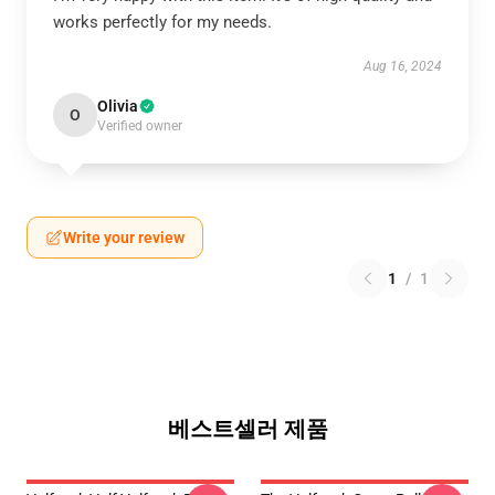
works perfectly for my needs.
Aug 16, 2024
Olivia
O
Verified owner
Write your review
1
/
1
베스트셀러 제품